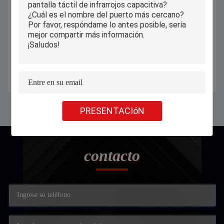
7 pantalla táctil industrial de
Pequeña pantalla táctil de la PC de
Androide RK3288 1280x800 IPS de
PiPO X8 X9 X10 toda en una para
la tableta de la PC de PiPO X8 de la
los quioscos del servicio del uno
pulgada mini
mismo
Consiga el mejor precio
Consiga el mejor precio
PRESENTACIóN
contacto