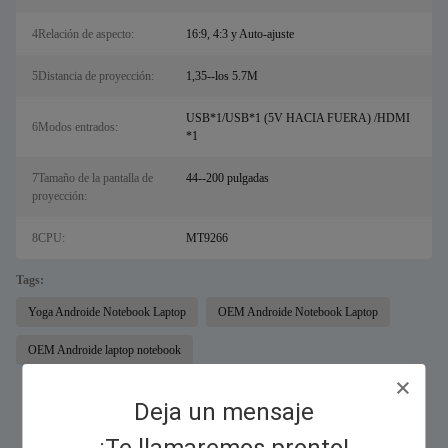
4Relación de aspecto:
16:9, 4:3 y Auto-ajuste
5Distancia de proyección:
1,35--los 5.7M
USB*1/USB*1 (5V HACIA FUERA) /HDMI
6Modos entrados:
*1
7Tamaño de la pantalla de
44--200 pulgadas
proyección:
8CPU:
MT9266
Tags:
Yoga Androide Notebook Laptop
OEM Androide Notebook Laptop
OEM Androide laptop notebook
Deja un mensaje
Similar Products