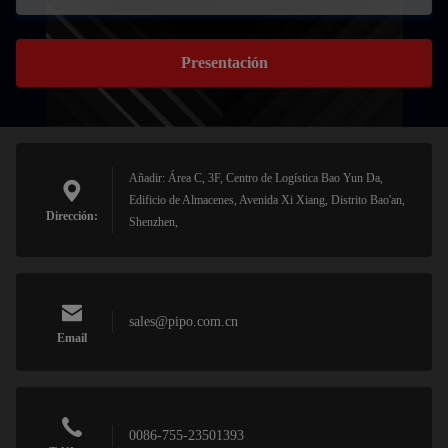
Presentación
Añadir: Área C, 3F, Centro de Logística Bao Yun Da,
Edificio de Almacenes, Avenida Xi Xiang, Distrito Bao'an,
Dirección:
Shenzhen,
sales@pipo.com.cn
Email
0086-755-23501393