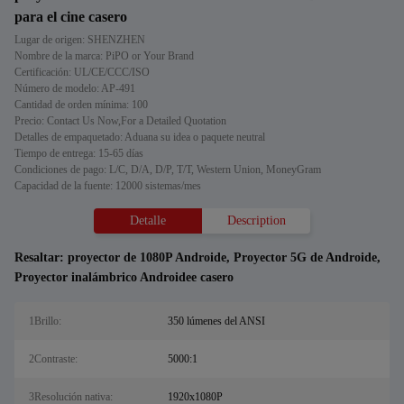
para el cine casero
Lugar de origen: SHENZHEN
Nombre de la marca: PiPO or Your Brand
Certificación: UL/CE/CCC/ISO
Número de modelo: AP-491
Cantidad de orden mínima: 100
Precio: Contact Us Now,For a Detailed Quotation
Detalles de empaquetado: Aduana su idea o paquete neutral
Tiempo de entrega: 15-65 días
Condiciones de pago: L/C, D/A, D/P, T/T, Western Union, MoneyGram
Capacidad de la fuente: 12000 sistemas/mes
Detalle
Description
Resaltar:
proyector de 1080P Androide
,
Proyector 5G de Androide
,
Proyector inalámbrico Androidee casero
1Brillo:
350 lúmenes del ANSI
2Contraste:
5000:1
3Resolución nativa:
1920x1080P