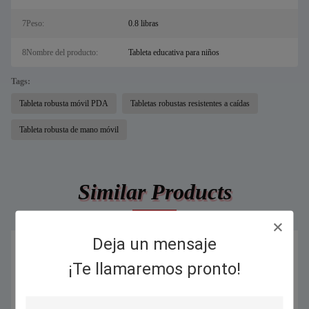
7Peso:
0.8 libras
8Nombre del producto:
Tableta educativa para niños
Tags:
Tableta robusta móvil PDA
Tabletas robustas resistentes a caídas
Tableta robusta de mano móvil
Similar Products
Deja un mensaje
¡Te llamaremos pronto!