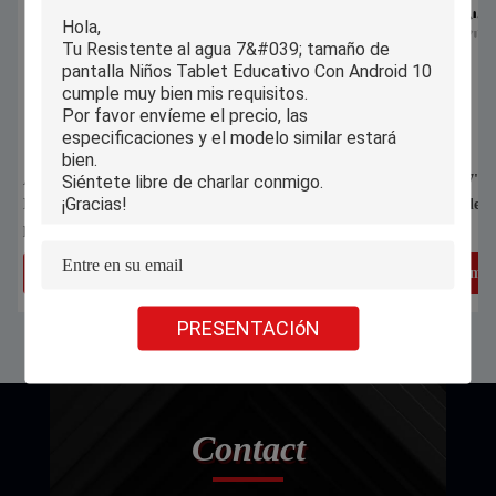
Resistente al agua 7' tamaño de
Niños personalizad
pantalla Niños Tablet Educativo Con
educativo de 7 pul
Android 10
aprendizaje escola
Consiga el mejor precio
Consiga el
PRESENTACIóN
Contact