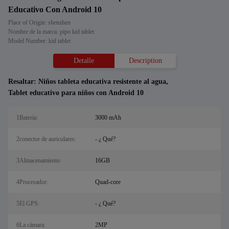
Educativo Con Android 10
Place of Origin: shenzhen
Nombre de la marca: pipo kid tablet
Model Number: kid tablet
Detalle
Description
Resaltar:
Niños tableta educativa resistente al agua
,
Tablet educativo para niños con Android 10
1Batería:
3000 mAh
2conector de auriculares:
- ¿ Qué?
3Almacenamiento:
16GB
4Procesador:
Quad-core
5El GPS:
- ¿ Qué?
6La cámara:
2MP