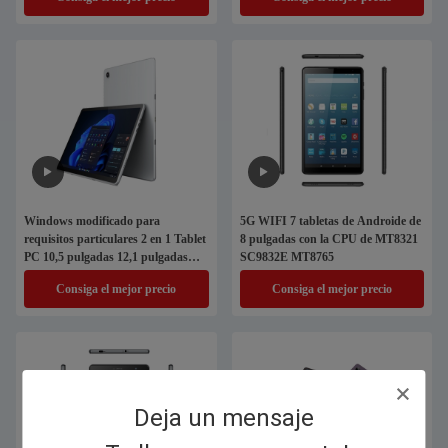
Windows modificado para
5G WIFI 7 tabletas de Androide de
requisitos particulares 2 en 1 Tablet
8 pulgadas con la CPU de MT8321
PC 10,5 pulgadas 12,1 pulgadas
SC9832E MT8765
12,6 pulgadas para la escuela de la
Consiga el mejor precio
Consiga el mejor precio
educación
Deja un mensaje