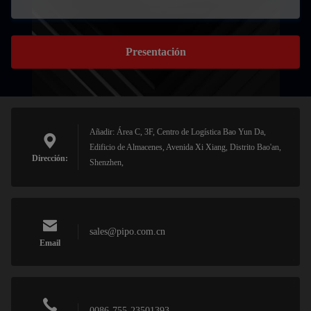
Presentación
Añadir: Área C, 3F, Centro de Logística Bao Yun Da,
Edificio de Almacenes, Avenida Xi Xiang, Distrito Bao'an,
Dirección:
Shenzhen,
sales@pipo.com.cn
Email
0086-755-23501393