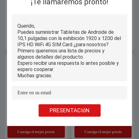
¡Te llamaremos pronto!
7" 8" tabletas de Androide con la
Tablet educativo PC 13 pulgadas
cámara 1GB 3GB 4GB MT8321
Android Tablet Niño Tablet de
SC9832E MT8765 de 5G WIFI
aprendizaje 2160x1440 Resolución
IPS
Consiga el mejor precio
Consiga el mejor precio
PRESENTACIóN
Androide 5G tableta de Androide
Computadoras industriales
de 11 pulgadas con WIFI que llama
1200x2000 LPS de la tableta de
el ODM del OEM de 4G LTE
Androide de 10,36 pulgadas con la
batería de 3.7v 6000mAh
Consiga el mejor precio
Consiga el mejor precio