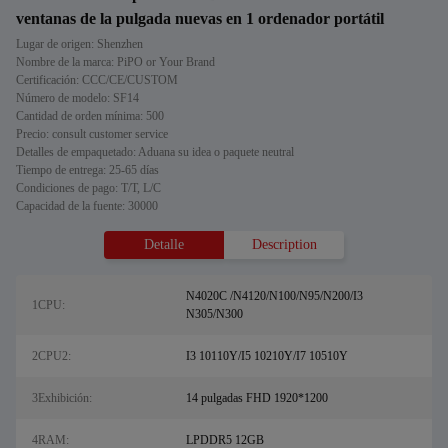
ventanas de la pulgada nuevas en 1 ordenador portátil
Lugar de origen: Shenzhen
Nombre de la marca: PiPO or Your Brand
Certificación: CCC/CE/CUSTOM
Número de modelo: SF14
Cantidad de orden mínima: 500
Precio: consult customer service
Detalles de empaquetado: Aduana su idea o paquete neutral
Tiempo de entrega: 25-65 días
Condiciones de pago: T/T, L/C
Capacidad de la fuente: 30000
Detalle
Description
N4020C /N4120/N100/N95/N200/I3
1CPU:
N305/N300
2CPU2:
I3 10110Y/I5 10210Y/I7 10510Y
3Exhibición:
14 pulgadas FHD 1920*1200
4RAM:
LPDDR5 12GB