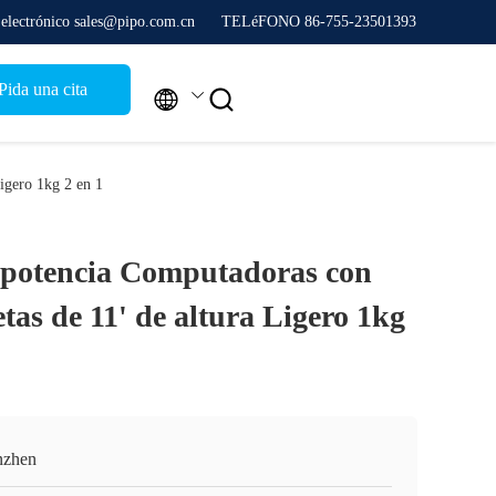
 electrónico sales@pipo.com.cn
TELéFONO 86-755-23501393
Pida una cita


Ligero 1kg 2 en 1
y potencia Computadoras con
tas de 11' de altura Ligero 1kg
nzhen