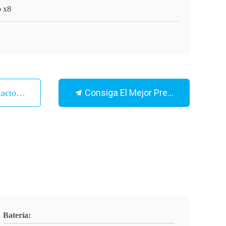
o x8
Consiga El Mejor Precio
tacto Con
Batería: