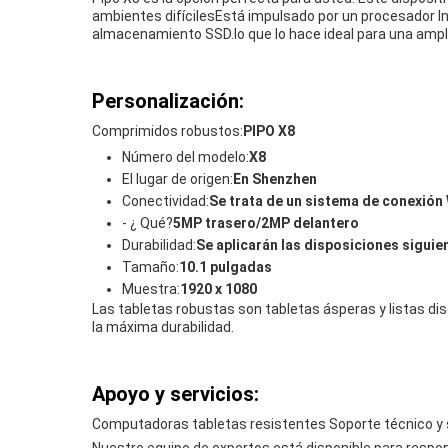
ambientes difícilesEstá impulsado por un procesador Int
almacenamiento SSD.lo que lo hace ideal para una ampli
Personalización:
Comprimidos robustos:
PIPO X8
Número del modelo:
X8
El lugar de origen:
En Shenzhen
Conectividad:
Se trata de un sistema de conexión
- ¿ Qué?
5MP trasero/2MP delantero
Durabilidad:
Se aplicarán las disposiciones siguie
Tamaño:
10.1 pulgadas
Muestra:
1920 x 1080
Las tabletas robustas son tabletas ásperas y listas d
la máxima durabilidad.
Apoyo y servicios:
Computadoras tabletas resistentes Soporte técnico y 