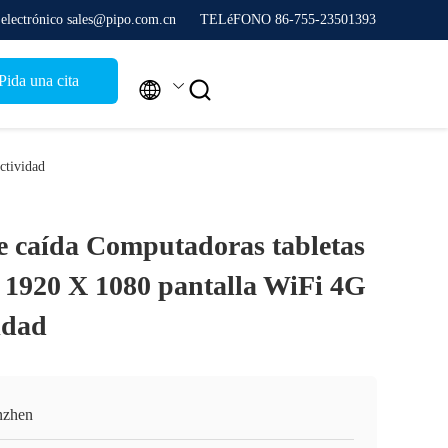
 electrónico sales@pipo.com.cn
TELéFONO 86-755-23501393
Pida una cita


ctividad
e caída Computadoras tabletas
n 1920 X 1080 pantalla WiFi 4G
idad
nzhen