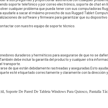
nder a sus preguntas y proporcionar asistencia con cualquier problem
do soporte telefónico y por correo electrónico, soporte de chat en lí
olver cualquier problema que pueda tener con sus computadoras Rug
 ayudarle a sacar el máximo provecho de sus Rugged Tablet Computer
izaciones de software y firmware para garantizar que su dispositivo
contactar con nuestro equipo de soporte técnico.
nedores duraderos y herméticos para asegurarse de que no se dañen d
mbién debe incluir la garantía del producto y cualquier otra informaci
el transporte.
arse de que están debidamente rastreadas y aseguradas.Esto ayudará 
quete esté etiquetado correctamente y claramente con la dirección y 
til
,
Soporte De Pared De Tableta Windows Para Quiosco
,
Pantalla Tá