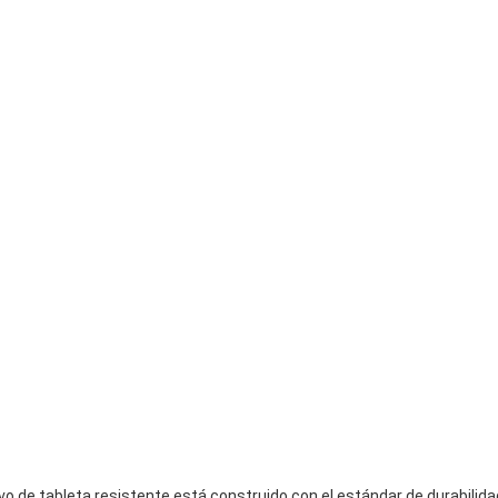
ivo de tableta resistente está construido con el estándar de durabili